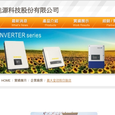
HOME
/
實績展示
/
企業廠房
/
義大皇冠假日飯店